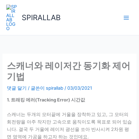
콘
텐
SPIRALLAB
츠
로
건
너
뛰
기
스캐너와 레이저간 동기화 제어
기법
댓글 달기
/ 글쓴이
spirallab
/
03/03/2021
1. 트래킹 에러(Tracking Error) 시간값
스캐너는 두개의 모터끝에 거울을 장착하고 있고, 그 모터의
회전량을 아주 작지만 고속으로 움직이도록 목표로 되어 있습
니다. 결국 두 거울에 레이저 광선을 쏘아 반사시켜 2차원 평
면 영역에 가공을 하고자 하는 것인데요.