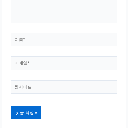
세
요...
이
름
*
이
메
일
*
웹
사
이
트